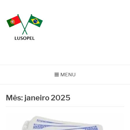
Pular
para
o
conteúdo
BLOG LUSOPEL
Especialistas em Embalagens
MENU
Mês:
janeiro 2025