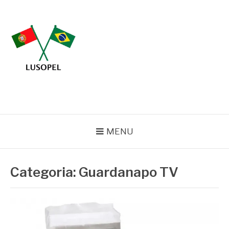
Pular
para
o
conteúdo
BLOG LUSOPEL
Especialistas em Embalagens
MENU
Categoria:
Guardanapo TV