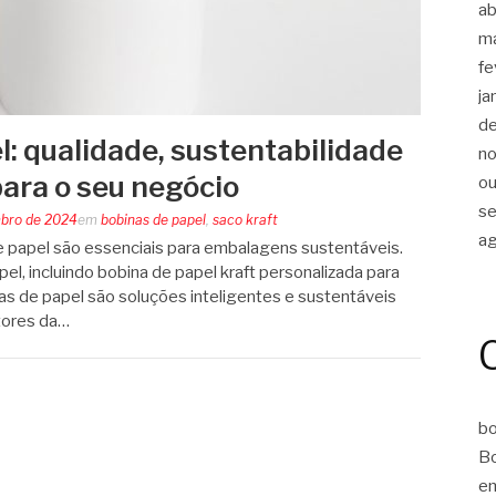
ab
m
fe
ja
d
: qualidade, sustentabilidade
n
para o seu negócio
ou
s
bro de 2024
em
bobinas de papel
,
saco kraft
a
 papel são essenciais para embalagens sustentáveis.
l, incluindo bobina de papel kraft personalizada para
as de papel são soluções inteligentes e sustentáveis
tores da…
bo
Bo
em