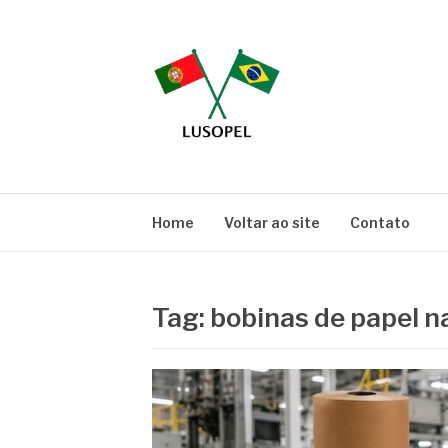
Pular
para
o
conteúdo
BLOG LUSOPE
Especialistas em Embalagens
Home
Voltar ao site
Contato
Tag:
bobinas de papel n