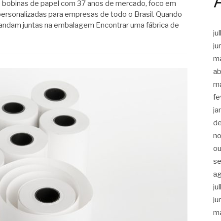
e bobinas de papel com 37 anos de mercado, foco em
personalizadas para empresas de todo o Brasil. Quando
 andam juntas na embalagem Encontrar uma fábrica de
ju
ju
m
ab
m
fe
ja
d
n
ou
s
a
ju
ju
m