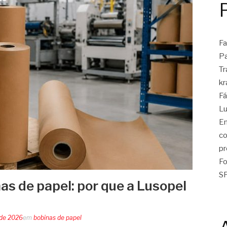
Fa
Pa
Tr
kr
Fá
Lu
En
co
pr
Fo
SP
as de papel: por que a Lusopel
 de 2026
em
bobinas de papel