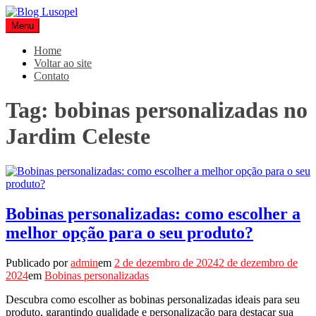
Pular
para
Menu
Blog Lusopel
Especialistas em Embalagens
o
conteúdo
Home
Voltar ao site
Contato
Tag:
bobinas personalizadas no
Jardim Celeste
Bobinas personalizadas: como escolher a
melhor opção para o seu produto?
Publicado por
admin
em
2 de dezembro de 2024
2 de dezembro de
2024
em
Bobinas personalizadas
Descubra como escolher as bobinas personalizadas ideais para seu
produto, garantindo qualidade e personalização para destacar sua