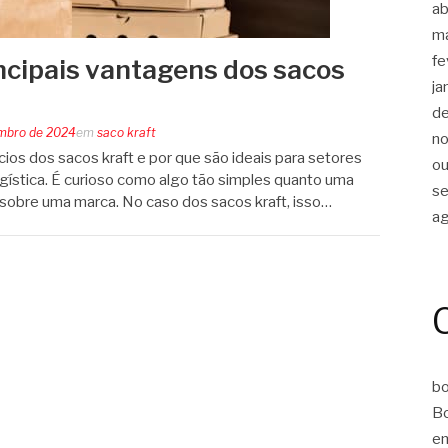
ab
m
fe
incipais vantagens dos sacos
ja
d
mbro de 2024
em
saco kraft
n
cios dos sacos kraft e por que são ideais para setores
ou
ogística. É curioso como algo tão simples quanto uma
s
sobre uma marca. No caso dos sacos kraft, isso…
a
bo
Bo
em