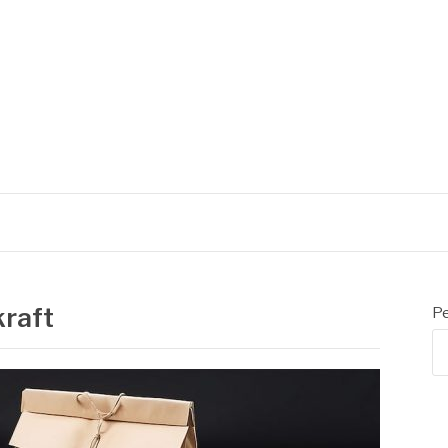
L
kraft
Pe