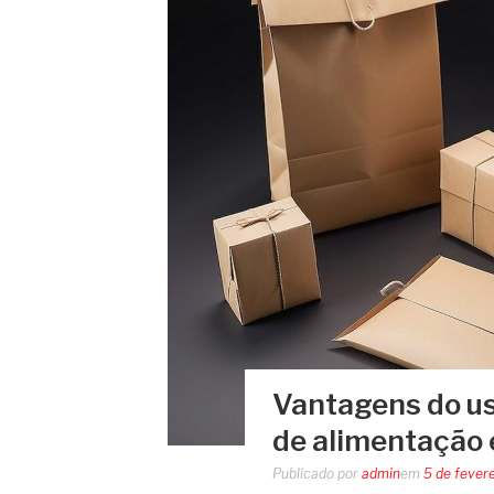
Vantagens do us
de alimentação 
Publicado por
admin
em
5 de fever