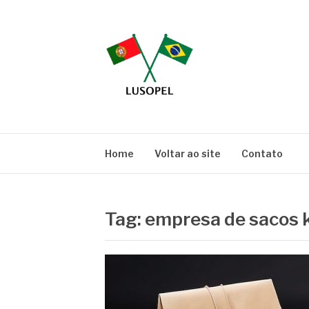
Pular
para
o
conteúdo
BLOG LUSOPE
Especialistas em Embalagens
Home
Voltar ao site
Contato
Tag:
empresa de sacos 