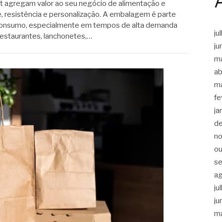
t agregam valor ao seu negócio de alimentação e
e, resistência e personalização. A embalagem é parte
 consumo, especialmente em tempos de alta demanda
ju
Restaurantes, lanchonetes,…
ju
m
ab
m
fe
ja
d
n
ou
s
a
ju
ju
m