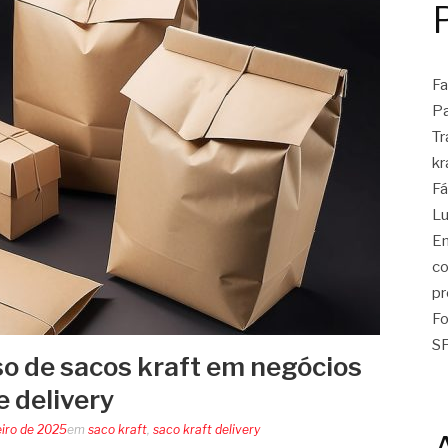
Fa
Pa
Tr
kr
Fá
Lu
En
co
pr
Fo
SP
o de sacos kraft em negócios
e delivery
eiro de 2025
em
saco kraft
,
saco kraft delivery