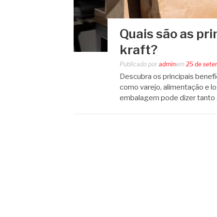
Quais são as pr
kraft?
Publicado por
admin
em
25 de sete
Descubra os principais benefí
como varejo, alimentação e l
embalagem pode dizer tanto 