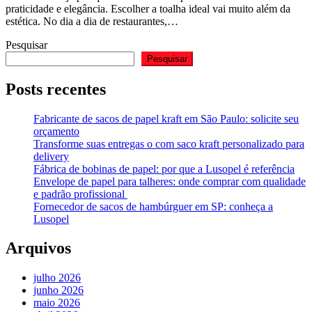
praticidade e elegância. Escolher a toalha ideal vai muito além da
estética. No dia a dia de restaurantes,…
Pesquisar
Pesquisar
Posts recentes
Fabricante de sacos de papel kraft em São Paulo: solicite seu
orçamento
Transforme suas entregas o com saco kraft personalizado para
delivery
Fábrica de bobinas de papel: por que a Lusopel é referência
Envelope de papel para talheres: onde comprar com qualidade
e padrão profissional
Fornecedor de sacos de hambúrguer em SP: conheça a
Lusopel
Arquivos
julho 2026
junho 2026
maio 2026