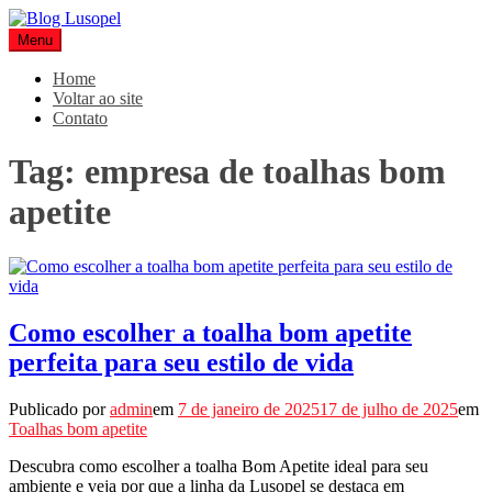
Pular
para
Menu
Blog Lusopel
Especialistas em Embalagens
o
conteúdo
Home
Voltar ao site
Contato
Tag:
empresa de toalhas bom
apetite
Como escolher a toalha bom apetite
perfeita para seu estilo de vida
Publicado por
admin
em
7 de janeiro de 2025
17 de julho de 2025
em
Toalhas bom apetite
Descubra como escolher a toalha Bom Apetite ideal para seu
ambiente e veja por que a linha da Lusopel se destaca em