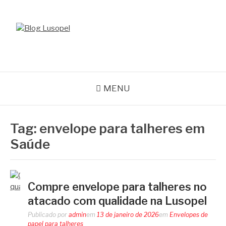
Pular
para
o
BLOG LUSOPEL
conteúdo
Especialistas em Embalagens
MENU
Tag:
envelope para talheres em
Saúde
Compre envelope para talheres no
atacado com qualidade na Lusopel
Publicado por
admin
em
13 de janeiro de 2026
em
Envelopes de
papel para talheres