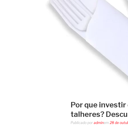
Por que investi
talheres? Descu
Publicado por
admin
em
28 de outu