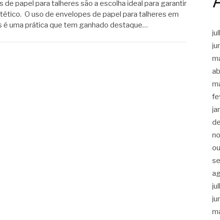
de papel para talheres são a escolha ideal para garantir
estético. O uso de envelopes de papel para talheres em
os é uma prática que tem ganhado destaque…
ju
ju
m
ab
m
fe
ja
d
n
ou
s
a
ju
ju
m