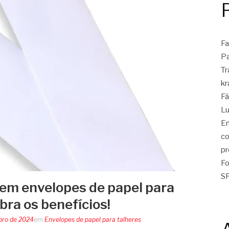
Fa
Pa
Tr
kr
Fá
Lu
En
co
pr
Fo
SP
r em envelopes de papel para
bra os benefícios!
bro de 2024
em
Envelopes de papel para talheres