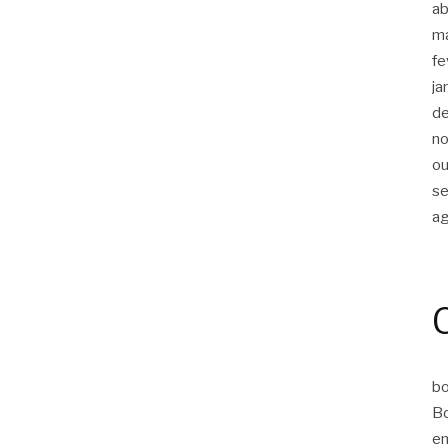
ab
m
fe
ja
d
n
ou
s
a
bo
Bo
em