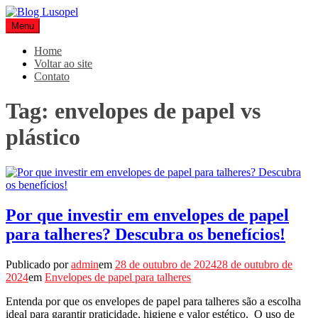
Pular
para
Menu
Blog Lusopel
Especialistas em Embalagens
o
conteúdo
Home
Voltar ao site
Contato
Tag:
envelopes de papel vs
plástico
Por que investir em envelopes de papel
para talheres? Descubra os benefícios!
Publicado por
admin
em
28 de outubro de 2024
28 de outubro de
2024
em
Envelopes de papel para talheres
Entenda por que os envelopes de papel para talheres são a escolha
ideal para garantir praticidade, higiene e valor estético. O uso de