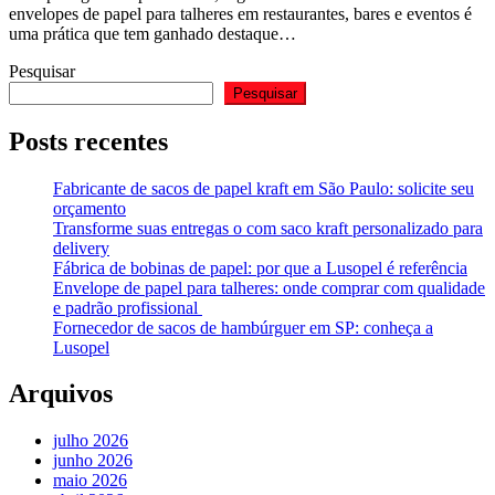
envelopes de papel para talheres em restaurantes, bares e eventos é
uma prática que tem ganhado destaque…
Pesquisar
Pesquisar
Posts recentes
Fabricante de sacos de papel kraft em São Paulo: solicite seu
orçamento
Transforme suas entregas o com saco kraft personalizado para
delivery
Fábrica de bobinas de papel: por que a Lusopel é referência
Envelope de papel para talheres: onde comprar com qualidade
e padrão profissional
Fornecedor de sacos de hambúrguer em SP: conheça a
Lusopel
Arquivos
julho 2026
junho 2026
maio 2026