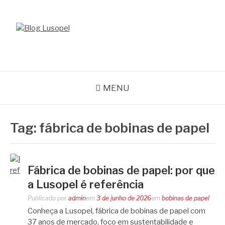
Pular
para
o
BLOG LUSOPEL
conteúdo
Especialistas em Embalagens
MENU
Tag:
fábrica de bobinas de papel
Fábrica de bobinas de papel: por que
a Lusopel é referência
Publicado por
admin
em
3 de junho de 2026
em
bobinas de papel
Conheça a Lusopel, fábrica de bobinas de papel com
37 anos de mercado, foco em sustentabilidade e