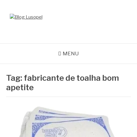
Pular
para
o
BLOG LUSOPEL
conteúdo
Especialistas em Embalagens
MENU
Tag:
fabricante de toalha bom
apetite