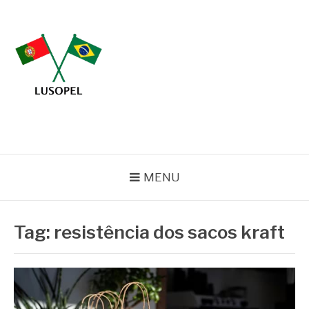
Pular
para
o
conteúdo
BLOG LUSOPEL
Especialistas em Embalagens
MENU
Tag:
resistência dos sacos kraft