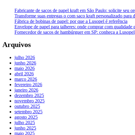
Fabricante de sacos de papel kraft em São Paulo: solicite seu 
Transforme suas entregas o com saco kraft personalizado para d
Fábrica de bobinas de papel: por que a Lusopel é referência
Envelope de papel para talheres: onde comprar com qualidade e
Fornecedor de sacos de hambúrguer em SP: conheça a Lusopel
Arquivos
julho 2026
junho 2026
maio 2026
abril 2026
março 2026
fevereiro 2026
janeiro 2026
dezembro 2025
novembro 2025
outubro 2025
setembro 2025
agosto 2025
julho 2025
junho 2025
maio 2025