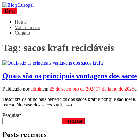
Pular
para
Menu
Blog Lusopel
Especialistas em Embalagens
o
conteúdo
Home
Voltar ao site
Contato
Tag:
sacos kraft recicláveis
Quais são as principais vantagens dos saco
Publicado por
admin
em
25 de setembro de 2024
17 de julho de 2025
Descubra os principais benefícios dos sacos kraft e por que são idea
marca. No caso dos sacos kraft, isso…
Pesquisar
Pesquisar
Posts recentes