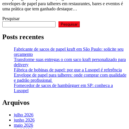
envelopes de papel para talheres em restaurantes, bares e eventos é
uma prática que tem ganhado destaque…
Pesquisar
Pesquisar
Posts recentes
Fabricante de sacos de papel kraft em São Paulo: solicite seu
orçamento
Transforme suas entregas o com saco kraft personalizado para
delivery
Fábrica de bobinas de papel: por que a Lusopel é referência
Envelope de papel para talheres: onde comprar com qualidade
e padrão profissional
Fornecedor de sacos de hambúrguer em SP: conheça a
Lusopel
Arquivos
julho 2026
junho 2026
maio 2026