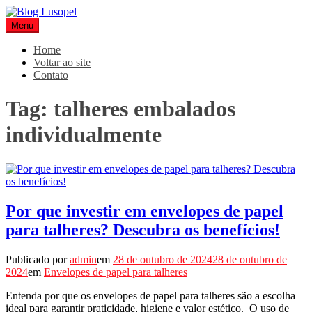
Pular
para
Menu
Blog Lusopel
Especialistas em Embalagens
o
conteúdo
Home
Voltar ao site
Contato
Tag:
talheres embalados
individualmente
Por que investir em envelopes de papel
para talheres? Descubra os benefícios!
Publicado por
admin
em
28 de outubro de 2024
28 de outubro de
2024
em
Envelopes de papel para talheres
Entenda por que os envelopes de papel para talheres são a escolha
ideal para garantir praticidade, higiene e valor estético. O uso de