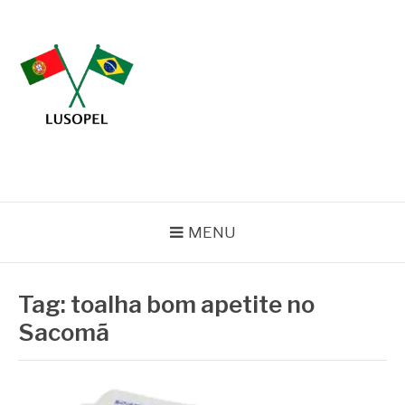
Pular
para
o
conteúdo
BLOG LUSOPEL
Especialistas em Embalagens
MENU
Tag:
toalha bom apetite no
Sacomã