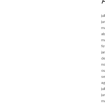
ju
ju
m
ab
m
fe
ja
d
n
ou
s
a
ju
ju
m