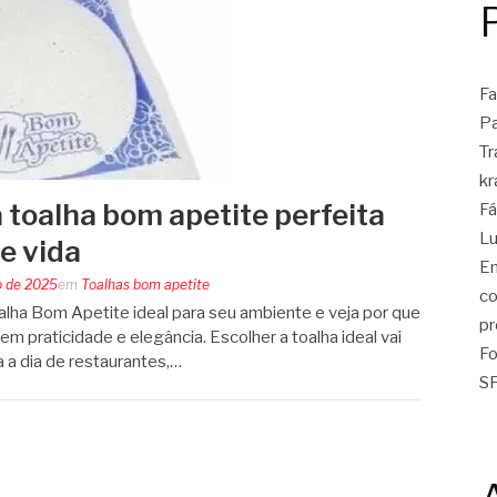
Fa
Pa
Tr
kr
 toalha bom apetite perfeita
Fá
Lu
de vida
En
o de 2025
em
Toalhas bom apetite
co
lha Bom Apetite ideal para seu ambiente e veja por que
pr
em praticidade e elegância. Escolher a toalha ideal vai
Fo
a a dia de restaurantes,…
SP