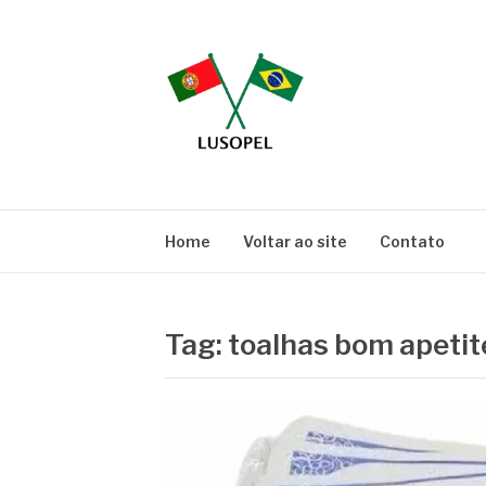
Pular
para
o
conteúdo
BLOG LUSOPE
Especialistas em Embalagens
Home
Voltar ao site
Contato
Tag:
toalhas bom apetit