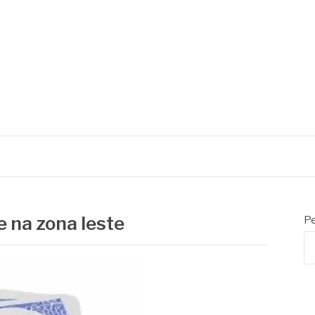
L
e na zona leste
Pe