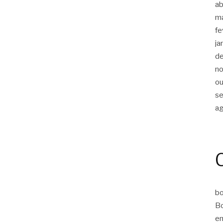
ab
m
fe
ja
d
n
ou
s
a
bo
Bo
em