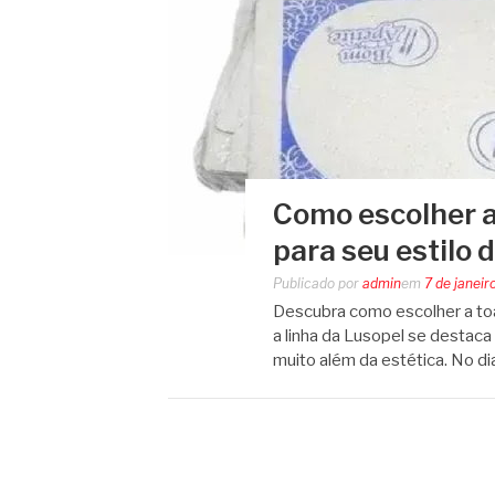
Como escolher a
para seu estilo 
Publicado por
admin
em
7 de janeir
Descubra como escolher a toa
a linha da Lusopel se destaca 
muito além da estética. No di