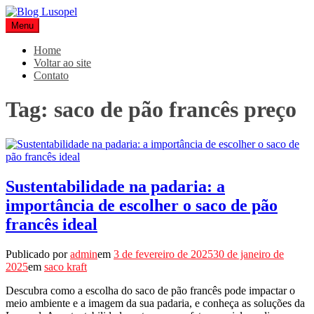
Pular
para
Menu
Blog Lusopel
Especialistas em Embalagens
o
conteúdo
Home
Voltar ao site
Contato
Tag:
saco de pão francês preço
Sustentabilidade na padaria: a
importância de escolher o saco de pão
francês ideal
Publicado por
admin
em
3 de fevereiro de 2025
30 de janeiro de
2025
em
saco kraft
Descubra como a escolha do saco de pão francês pode impactar o
meio ambiente e a imagem da sua padaria, e conheça as soluções da