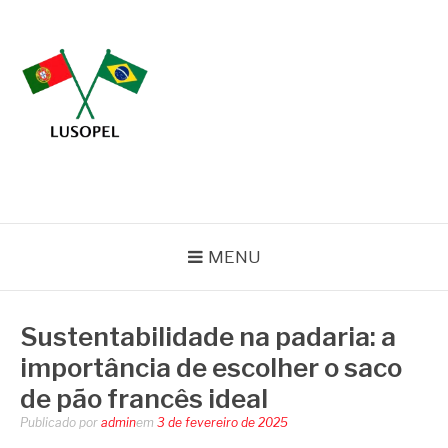
Pular
para
o
conteúdo
BLOG LUSOPEL
Especialistas em Embalagens
MENU
Sustentabilidade na padaria: a
importância de escolher o saco
de pão francês ideal
Publicado por
admin
em
3 de fevereiro de 2025