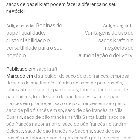
sacos de papel kraft podem fazer a diferença no seu
negócio!
Continue
Bobinas de
Artigo anterior
Artigo seguinte
papel: qualidade,
Vantagens do uso de
sustentabilidade e
sacos kraft em
lendo
versatilidade para o seu
negócios de
negócio
alimentação e delivery
Publicado em
saco kraft
Marcado em
distribuidor de saco de pão francês
,
empresa
de saco de pão francês
,
fábrica de saco de pão francês
,
fabricante de saco de pão francês
,
fornecedor de saco de
pão francês
,
loja de saco de pão francês
,
saco de pão
francês em promoção
,
saco de pão francês em são paulo
,
saco de pão francês em sp
,
saco de pão francês na Vila
Guarani
,
saco de pão francês na Vila Santa Luzia
,
saco de
pão francês na zona norte
,
saco de pão francês no Jardim
Celeste
,
saco de pão francês no Sacomã
,
saco de pão
francês no Taboão
,
saco de pão francês perto de mim
,
saco